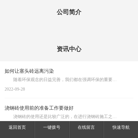
公司简介
资讯中心
如何让塞头砖远离污染
随着环保观念的日益完善，我们都在强调环保的重要性，使得任何物质都不要被污染是我们的原则，同理，我...
2022-09-28
浇钢砖使用前的准备工作要做好
浇钢砖的使用还是比较广泛的，在进行浇钢砖施工之前都是需要提前做好准备工作的，需要对使用材料的检查...
2020-01-19
返回首页
一键拨号
在线留言
快速导航